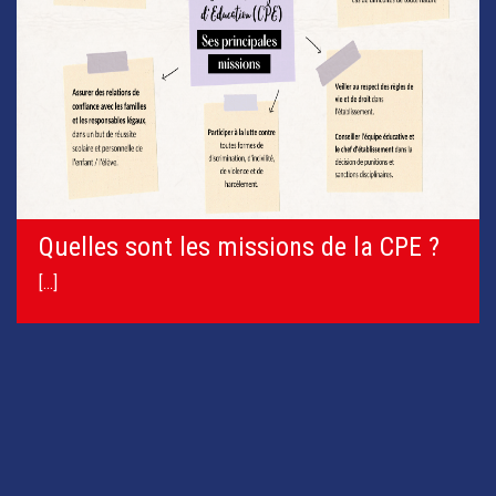
s sont les missions de la CPE ?
Règlem
[...]